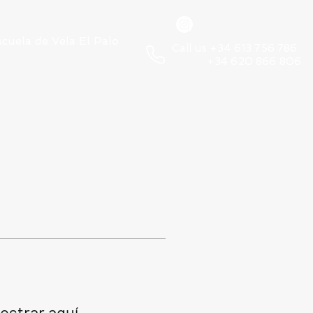
scuela de Vela El Palo
Call us +34 613 756 786
+34 620 866 806
ostrar aquí