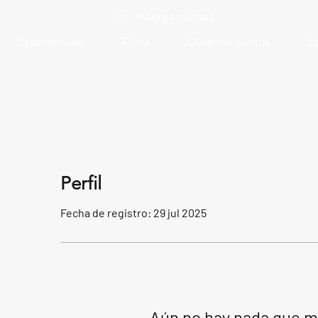
Málaga capital
Experiencias
Flota
Quienes somos
E
Perfil
Fecha de registro: 29 jul 2025
Aún no hay nada que m