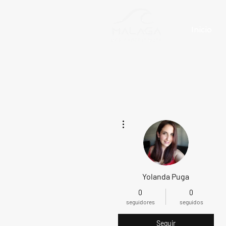
Inicio
Más acciones
Yolanda Puga
0
0
seguidores
seguidos
Seguir