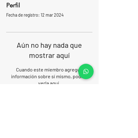
Perfil
Fecha de registro: 12 mar 2024
Aún no hay nada que
mostrar aquí
Cuando este miembro agregue
información sobre sí mismo, podrás
verla aquí.
Málaga Sea Experiences
MÁLAGA SEA EXPERIENCES es empresa de
Turismo Activo con número AT/MA/00475
Email: