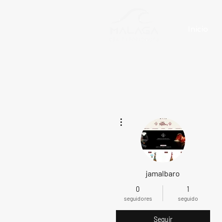
Inicio
Más acciones
jamalbaro
0
1
seguidores
seguido
Seguir