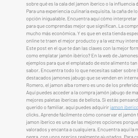
sobre qué es la cala del jamon iberico o la influencia 
Para una experiencia culinaria exquisita, la caña de l
opción inigualable. Encuentra aquí cómo interpretar l
para que comprendas mejor que significan. La compra 
mucho más económica. Y es que en esta tienda especi
online te traen el mejor producto y a la vez muy inte
Este post en el que te dan las claves con la mejor for
como emplatar jamón ibérico? En la web de Jamones 
ejemplos para que el emplatado de este alimento tan de
sabor. Encuentra todo lo que necesitas saber sobre l
destacados jamones jabugo que se venden en internet.
Romero, el jamon alba romero es uno de los preferido
Aquí puedes acceder a la compra jamón jabugo de man
mejores paletas ibericas de bellota. Si estás pensand
querido o familiar, aquí puedes adquirir 
jamon iberico
clicks. Aprende fácilmente cómo conservar el jamón fr
jamon iberico es una de las mejores opciones porque 
valorados y encanta a cualquiera. Encuentra aquí la m
negra, con unos precios realmente ajustados. Para co