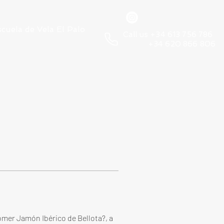
scuela de Vela El Palo
Call us +34 613 756 786
+34 620 866 806
mer Jamón Ibérico de Bellota?, a 