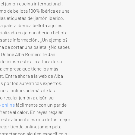
del jamon cocina internacional. 
omo de bellota 100% ibérica es una 
as etiquetas del jamón iberico, 
paleta iberica bellota aquí es 
alizada en jamon iberico bellota 
resante información. ¿Un ejemplo? 
ma de cortar una paleta. ¿No sabes 
Online Alba Romero te dan 
licioso esté a la altura de su 
a empresa que tiene los más 
 Entra ahora a la web de Alba 
s por los auténticos expertos. 
era online, además de las 
o regalar jamón a algún ser 
 online
 fácilmente con un par de 
ente al calor. En reyes regalar 
este alimento es uno de los mejor 
ejor tienda online jamón pata 
ntactar con alguien específico o 