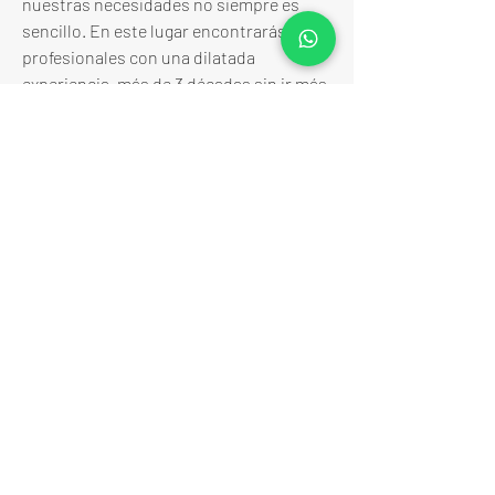
nuestras necesidades no siempre es 
sencillo. En este lugar encontrarás 
profesionales con una dilatada 
experiencia, más de 3 décadas sin ir más 
lejos, que te asesorarán en todo lo 
relacionado con la fabricación 
electrónica. Descubre más info en este 
enlace: Fabricantes de Circuitos 
Electrónicos
Málaga Sea Experiences
MÁLAGA SEA EXPERIENCES es empresa de
Turismo Activo con número AT/MA/00475
Email:
malagaseaexperiences@gma
il.com
Tel: +34 613756786 / +34
620866806
Política de privacidad
Términos y Condiciones