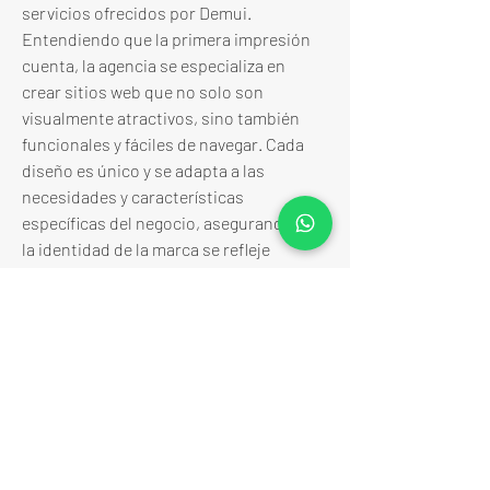
servicios ofrecidos por Demui. 
Entendiendo que la primera impresión 
cuenta, la agencia se especializa en 
crear sitios web que no solo son 
visualmente atractivos, sino también 
funcionales y fáciles de navegar. Cada 
diseño es único y se adapta a las 
necesidades y características 
específicas del negocio, asegurando que 
la identidad de la marca se refleje 
claramente. La experiencia de usuario 
(UX) y la interfaz de usuario (UI) son 
cuidadosamente consideradas en cada 
proyecto, garantizando que los 
visitantes del sitio web disfruten de una 
navegación intuitiva y una experiencia 
agradable. Además, Demui se asegura 
de que todos los sitios web sean 
responsivos, es decir, que funcionen 