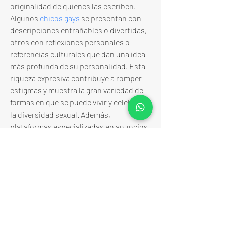
originalidad de quienes las escriben. 
Algunos 
chicos gays
 se presentan con 
descripciones entrañables o divertidas, 
otros con reflexiones personales o 
referencias culturales que dan una idea 
más profunda de su personalidad. Esta 
riqueza expresiva contribuye a romper 
estigmas y muestra la gran variedad de 
formas en que se puede vivir y celebrar 
la diversidad sexual. Además, 
plataformas especializadas en anuncios 
gays han mejorado en aspectos 
técnicos como filtros de búsqueda, 
sistemas de verificación y opciones de 
mensajería privada, lo cual refuerza la 
sensación de seguridad y confianza en 
el proceso de conocer a alguien nuevo.
Tanto los anuncios gays como la 
presencia activa de chicos gays en estos 