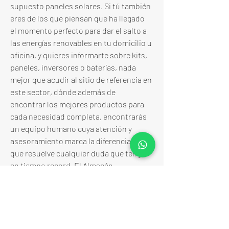
supuesto paneles solares. Si tú también 
eres de los que piensan que ha llegado 
el momento perfecto para dar el salto a 
las energías renovables en tu domicilio u 
oficina, y quieres informarte sobre kits, 
paneles, inversores o baterías, nada 
mejor que acudir al sitio de referencia en 
este sector, dónde además de 
encontrar los mejores productos para 
cada necesidad completa, encontrarás 
un equipo humano cuya atención y 
asesoramiento marca la diferencia, ya 
que resuelve cualquier duda que tengas 
en tiempo record. El Almacén 
Fotovoltaico es tu tienda especializada 
en energía solar, no en vano cuenta con 
un equipo profesional de primer nivel, 
bien formado en el tema y con una 
dilatada experiencia en el sector, lo que 