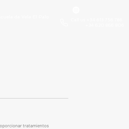
scuela de Vela El Palo
Call us +34 613 756 786
+34 620 866 806
roporcionar tratamientos 