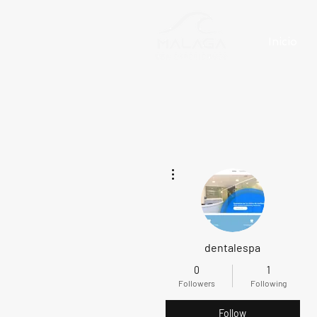
Inicio
More actions
dentalespa
0
1
Followers
Following
Follow