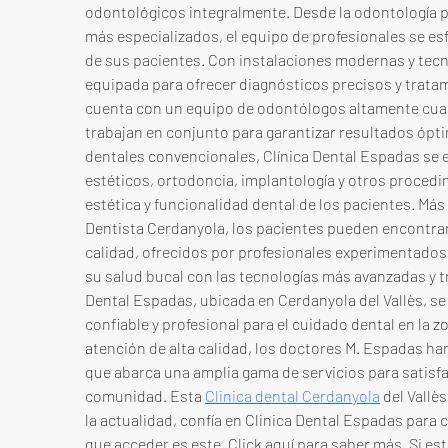
odontológicos integralmente. Desde la odontología 
más especializados, el equipo de profesionales se esf
de sus pacientes. Con instalaciones modernas y tecnol
equipada para ofrecer diagnósticos precisos y tratami
cuenta con un equipo de odontólogos altamente cual
trabajan en conjunto para garantizar resultados ópti
dentales convencionales, Clínica Dental Espadas se e
estéticos, ortodoncia, implantología y otros procedi
estética y funcionalidad dental de los pacientes. Más
Dentista Cerdanyola, los pacientes pueden encontrar
calidad, ofrecidos por profesionales experimentado
su salud bucal con las tecnologías más avanzadas y tr
Dental Espadas, ubicada en Cerdanyola del Vallès, s
confiable y profesional para el cuidado dental en la 
atención de alta calidad, los doctores M. Espadas han
que abarca una amplia gama de servicios para satisfa
comunidad. Esta 
Clinica dental Cerdanyola
 del Vallè
la actualidad, confía en Clinica Dental Espadas para cu
que acceder es este. Click aquí para saber más. Si es