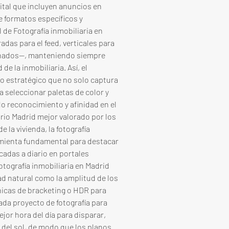
ital que incluyen anuncios en 
e formatos específicos y 
l de Fotografía inmobiliaria en 
as para el feed, verticales para 
inados—, manteniendo siempre 
e la inmobiliaria. Así, el 
do estratégico que no solo captura 
 seleccionar paletas de color y 
o reconocimiento y afinidad en el 
ario Madrid mejor valorado por los 
 la vivienda, la fotografía 
amienta fundamental para destacar 
cadas a diario en portales 
tografía inmobiliaria en Madrid 
d natural como la amplitud de los 
nicas de bracketing o HDR para 
Cada proyecto de fotografía para 
jor hora del día para disparar, 
 del sol, de modo que los planos 