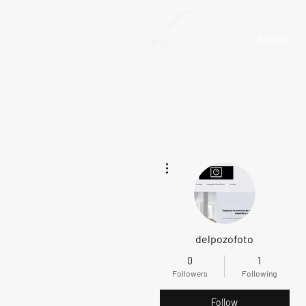
Inicio
More actions
delpozofoto
0
1
Followers
Following
Follow