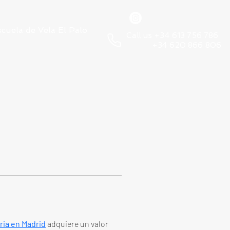
scuela de Vela El Palo
Call us +34 613 756 786
+34 620 866 806
ria en Madrid
 adquiere un valor 