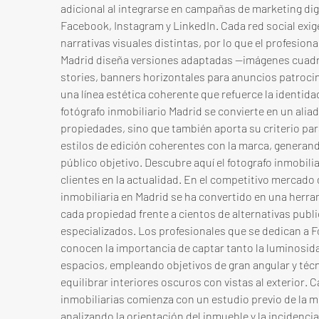
adicional al integrarse en campañas de marketing dig
Facebook, Instagram y LinkedIn. Cada red social exig
narrativas visuales distintas, por lo que el profesiona
Madrid diseña versiones adaptadas —imágenes cuadrad
stories, banners horizontales para anuncios patroc
una línea estética coherente que refuerce la identidad d
fotógrafo inmobiliario Madrid se convierte en un alia
propiedades, sino que también aporta su criterio para
estilos de edición coherentes con la marca, generand
público objetivo. Descubre aquí el fotografo inmobili
clientes en la actualidad. En el competitivo mercado de
inmobiliaria en Madrid se ha convertido en una herr
cada propiedad frente a cientos de alternativas publi
especializados. Los profesionales que se dedican a Fo
conocen la importancia de captar tanto la luminosida
espacios, empleando objetivos de gran angular y téc
equilibrar interiores oscuros con vistas al exterior. 
inmobiliarias comienza con un estudio previo de la me
analizando la orientación del inmueble y la incidencia