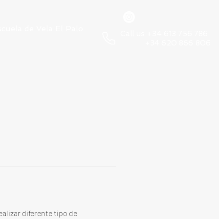
scuela de Vela El Palo
Call us +34 613 756 786
+34 620 866 806
alizar diferente tipo de 