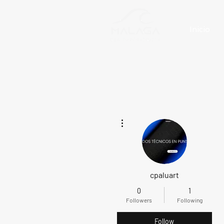
Inicio
More actions
cpaluart
0
1
Followers
Following
Follow