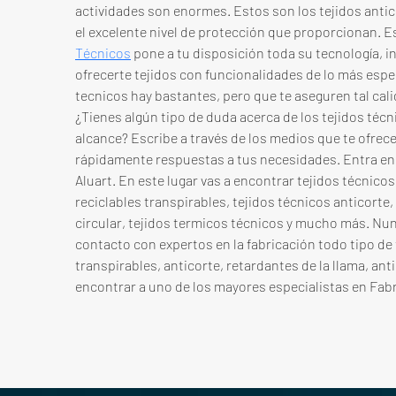
actividades son enormes. Estos son los tejidos antic
el excelente nivel de protección que proporcionan. Es
Técnicos
 pone a tu disposición toda su tecnología, i
ofrecerte tejidos con funcionalidades de lo más espec
tecnicos hay bastantes, pero que te aseguren tal cal
¿Tienes algún tipo de duda acerca de los tejidos técni
alcance? Escribe a través de los medios que te ofrec
rápidamente respuestas a tus necesidades. Entra en 
Aluart. En este lugar vas a encontrar tejidos técnicos
reciclables transpirables, tejidos técnicos anticorte,
circular, tejidos termicos técnicos y mucho más. Nunc
contacto con expertos en la fabricación todo tipo de 
transpirables, anticorte, retardantes de la llama, ant
encontrar a uno de los mayores especialistas en Fab