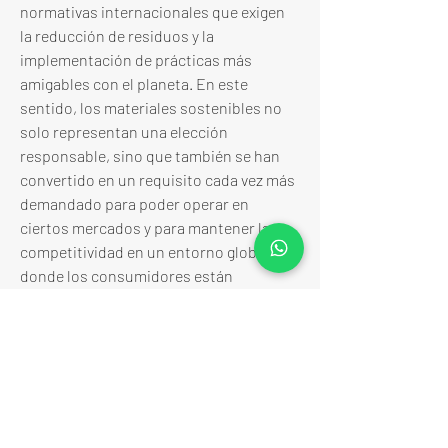
normativas internacionales que exigen 
la reducción de residuos y la 
implementación de prácticas más 
amigables con el planeta. En este 
sentido, los materiales sostenibles no 
solo representan una elección 
responsable, sino que también se han 
convertido en un requisito cada vez más 
demandado para poder operar en 
ciertos mercados y para mantener la 
competitividad en un entorno global 
donde los consumidores están 
dispuestos a apoyar a aquellas firmas 
que priorizan la sostenibilidad en sus 
procesos. Las 
Bolsas de papel asa plana
son prácticas y resistentes, muy 
utilizadas en tiendas de ropa, farmacias 
y panaderías por su diseño cómodo y 
sencillo. Las Bolsas de papel asa rizada 