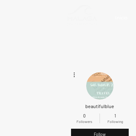
Inicio
More actions
beautifulblue
0
1
Followers
Following
Follow