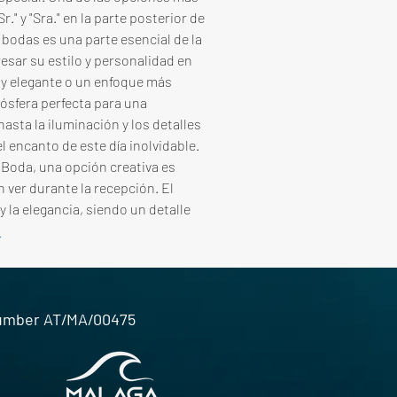
" y "Sra." en la parte posterior de 
 bodas es una parte esencial de la 
esar su estilo y personalidad en 
 y elegante o un enfoque más 
mósfera perfecta para una 
sta la iluminación y los detalles 
l encanto de este día inolvidable. 
 Boda, una opción creativa es 
 ver durante la recepción. El 
 la elegancia, siendo un detalle 
s
number AT/MA/00475