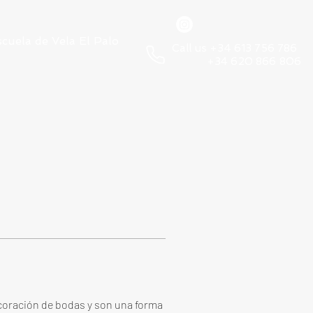
scuela de Vela El Palo
Call us +34 613 756 786
+34 620 866 806
coración de bodas y son una forma 