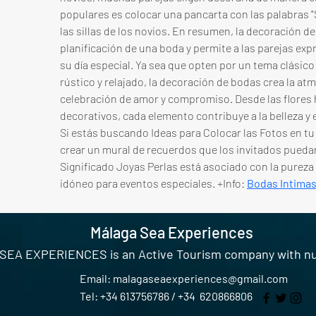
populares es colocar una pancarta con las palabras "Sr.
las sillas de los novios. En resumen, la decoración de
planificación de una boda y permite a las parejas expr
su día especial. Ya sea que opten por un tema clásico
rústico y relajado, la decoración de bodas crea la at
celebración de amor y compromiso. Desde las flores ha
decorativos, cada elemento contribuye a la belleza y e
Si estás buscando Ideas para Colocar las Fotos en tu
crear un mural de recuerdos que los invitados puedan
Significado Joyas Perlas está asociado con la pureza y
idóneo para eventos especiales. +Info: 
Bodas Intima
Málaga Sea Experiences
EA EXPERIENCES is an Active Tourism company with 
Email:
malagaseaexperiences@gmail.com
Tel: +34 613756786 / +34 620866806