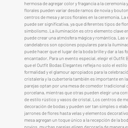
hermosa de agregar color y fragancia a la ceremonia y
florales pueden variar desde ramos de novia y bouto
centros de mesa y arcos florales en la ceremonia. La 
puede ser significativa, ya que diferentes tipos de flo
simbolismo. La iluminación es otro elemento clave en
puede crear una atmósfera mágica y romántica. Las vel
candelabros son opciones populares para la iluminaci
puede hacer que el lugar de la boda brille y dar a las f
encantador. Para un evento especial, elegir el Outfit 
que el Outfit Bodas Elegantes refleja no solo el estil
formalidad y el glamour apropiados para la celebración.
cristalería y la cubertería también es importante en 
parejas optan por una mesa de comedor tradicional con
porcelana, mientras que otras pueden elegir una con
de estilo rústico y vasos de cristal. Los centros de m
decoración de bodas y pueden ser tan simples o ela
jarrones de flores hasta velas y elementos decorativo
mesa agregan un toque único a la recepción de la boda.
novios, muchas parejas eligen decorarla de manera e