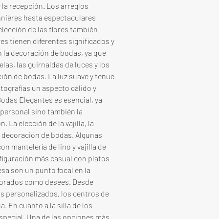
 la recepción. Los arreglos 
nnières hasta espectaculares 
elección de las flores también 
res tienen diferentes significados y 
 la decoración de bodas, ya que 
as, las guirnaldas de luces y los 
ón de bodas. La luz suave y tenue 
otografías un aspecto cálido y 
Bodas Elegantes es esencial, ya 
o personal sino también la 
 La elección de la vajilla, la 
la decoración de bodas. Algunas 
 mantelería de lino y vajilla de 
figuración más casual con platos 
esa son un punto focal en la 
borados como desees. Desde 
s personalizados, los centros de 
 En cuanto a la silla de los 
special. Una de las opciones más 