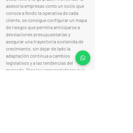
asesoria empresas como un socio que 
conoce a fondo la operativa de cada 
cliente, se consigue configurar un mapa 
de riesgos que permita anticiparse a 
desviaciones presupuestarias y 
asegurar una trayectoria sostenida de 
crecimiento, sin dejar de lado la 
adaptación continua a cambios 
legislativos y a las tendencias del 
mercado. Para los emprendedores que 
inician su andadura, el 
acompañamiento de una asesoria 
empresa resulta fundamental en la fase 
de constitución y lanzamiento de la 
actividad. La orientación en la elección 
de la forma jurídica, la redacción de 
estatutos, la tramitación de altas 
fiscales y la obtención de licencias o 