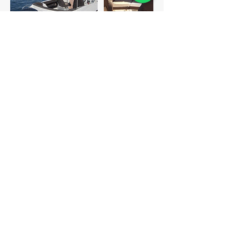
Datos de contacto
Puerto del Candado, Spain
Málaga Sea Experiences
MÁLAGA SEA EXPERIENCES es empresa de
Turismo Activo con número AT/MA/00475
Email: