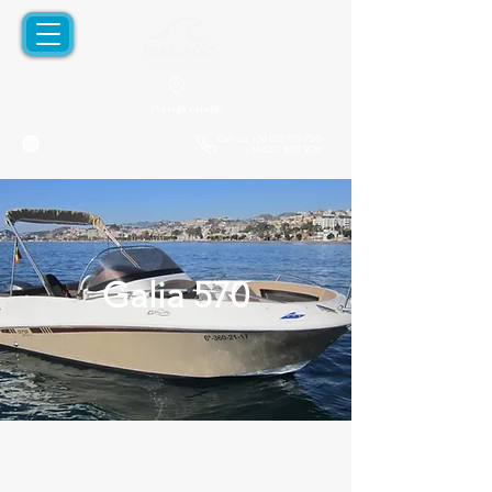
Málaga capital
Call us
+34 613 756 786
+34 620 866 806
Galia 570