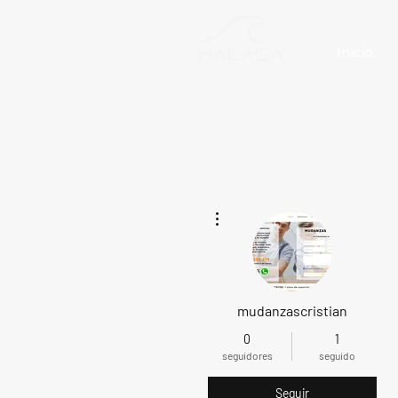
Inicio
Más acciones
mudanzascristian
0
1
seguidores
seguido
Seguir