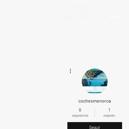
Inicio
Más acciones
cochesmenorca
0
1
seguidores
seguido
Seguir