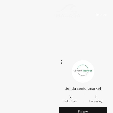
Inicio
More actions
tienda senior.market
5
1
Followers
Following
Follow