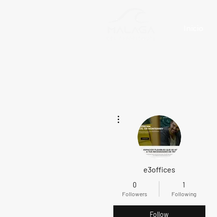
Inicio
More actions
e3offices
0
1
Followers
Following
Follow