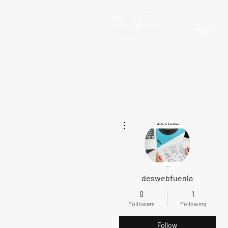
Inicio
More actions
deswebfuenla
0
1
Followers
Following
Follow